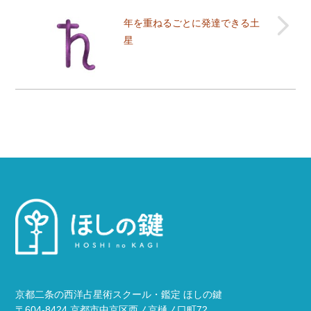
年を重ねるごとに発達できる土
星
京都二条の西洋占星術スクール・鑑定 ほしの鍵
〒604-8424 京都市中京区西ノ京樋ノ口町72